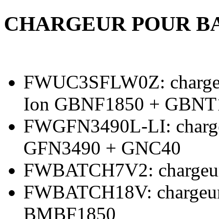
CHARGEUR POUR B
FWUC3SFLW0Z: chargeur 
Ion GBNF1850 + GBNT
FWGFN3490L-LI: chargeu
GFN3490 + GNC40
FWBATCH7V2: chargeur 
FWBATCH18V: chargeur 
BMBF1850